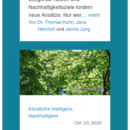
Nachhaltigkeitsziele fordern
neue Ansätze: Nur wer…
mehr
Von:
Dr. Thomas Kuhn
,
Jana
Heinrich
und
Jannis Jung
Fraunhofer IESE
Künstliche Intelligenz
, 
Nachhaltigkeit
Okt. 23, 2025