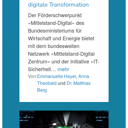
digitale Transformation
Der Förderschwerpunkt
»Mittelstand-Digital« des
Bundesministeriums für
Wirtschaft und Energie bietet
mit dem bundesweiten
Netzwerk »Mittelstand-Digital
Zentrum« und der Initiative »IT-
Sicherheit…
mehr
Von:
Emmanuelle Heyer
,
Anna
Theobald
und
Dr. Matthias
Berg