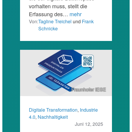
vorhalten muss, stellt die
Erfassung des…
mehr
Von:
Tagline Treichel
und
Frank
Schnicke
Fraunhofer IESE
Digitale Transformation
, 
Industrie
4.0
, 
Nachhaltigkeit
Juni 12, 2025