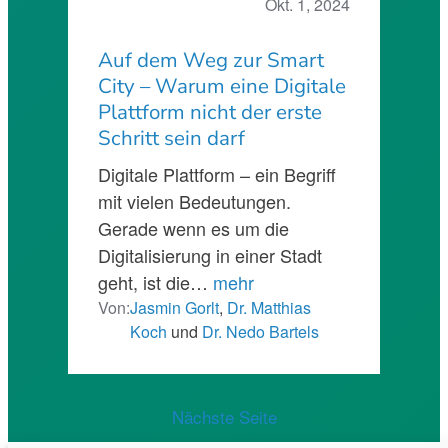
Okt. 1, 2024
Auf dem Weg zur Smart
City – Warum eine Digitale
Plattform nicht der erste
Schritt sein darf
Digitale Plattform – ein Begriff
mit vielen Bedeutungen.
Gerade wenn es um die
Digitalisierung in einer Stadt
geht, ist die…
mehr
Von:
Jasmin Gorlt
,
Dr. Matthias
Koch
und
Dr. Nedo Bartels
Nächste Seite