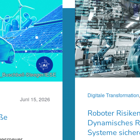
_Buschbell-Steeger/IESE
Digitale Transformation
Juni 15, 2026
Roboter Risike
oße
Dynamisches R
Systeme sicher
ggesmeyer,