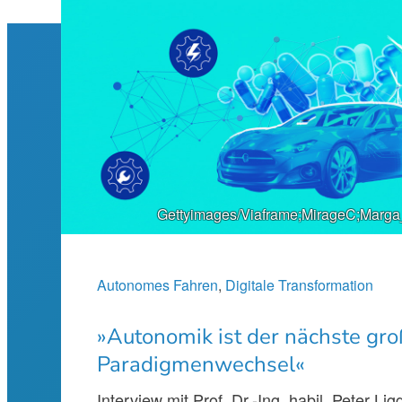
Gettyimages/Viaframe;MirageC;Marga
Autonomes Fahren
, 
Digitale Transformation
»Autonomik ist der nächste gr
Paradigmenwechsel«
Interview mit Prof. Dr.-Ing. habil. Peter Li