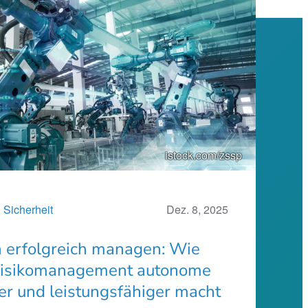
istock.com/zssp
, 
Sicherheit
Dez. 8, 2025
n erfolgreich managen: Wie
isikomanagement autonome
er und leistungsfähiger macht