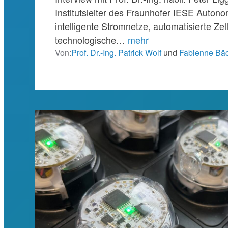
Institutsleiter des Fraunhofer IESE Auton
intelligente Stromnetze, automatisierte Zel
technologische…
mehr
Von:
Prof. Dr.-Ing. Patrick Wolf
und
Fabienne Bä