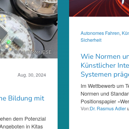
Autonomes Fahren
, 
Kün
Sicherheit
©Fraunhofer IESE
Wie Normen und
Künstlicher In
Systemen präg
Aug. 30, 2024
Im Wettbewerb um Te
Normen und Standard
he Bildung mit
Positionspapier »Wer
Von:
Dr. Rasmus Adler
stehen dem Potenzial
 Angeboten in Kitas