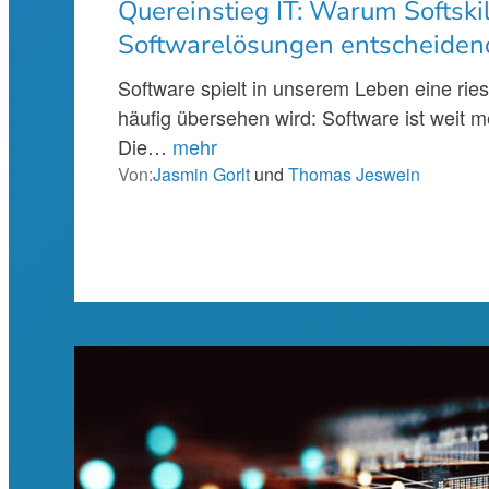
Quereinstieg IT: Warum Softski
Softwarelösungen entscheiden
Software spielt in unserem Leben eine rie
häufig übersehen wird: Software ist weit m
Die…
mehr
Von:
Jasmin Gorlt
und
Thomas Jeswein