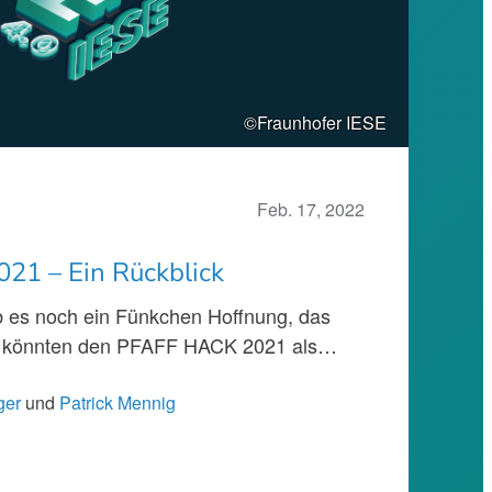
©Fraunhofer IESE
Feb. 17, 2022
1 – Ein Rückblick
b es noch ein Fünkchen Hoffnung, das
ir könnten den PFAFF HACK 2021 als…
ger
und
Patrick Mennig