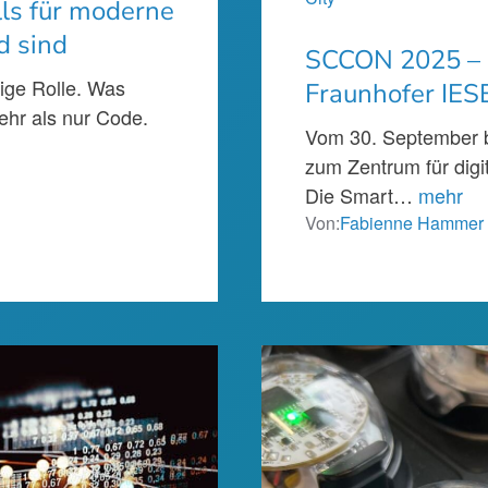
lls für moderne
d sind
SCCON 2025 – 
sige Rolle. Was
Fraunhofer IES
ehr als nur Code.
Vom 30. September b
zum Zentrum für digit
Die Smart…
mehr
Von:
Fabienne Hammer