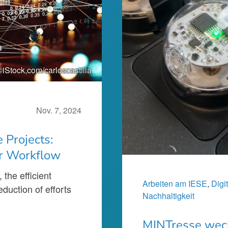
©iStock,com/carloscastilla
Nov. 7, 2024
 Projects:
ur Workflow
 the efficient
Arbeiten am IESE
, 
Digi
eduction of efforts
Nachhaltigkeit
MINTresse weck