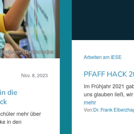
Stock.com | DaniloAndjus
Arbeiten am IESE
PFAFF HACK 202
Nov. 8, 2023
Im Frühjahr 2021 ga
in die
uns glauben ließ, w
ck
mehr
Von:
Dr. Frank Elberzha
Schüler mehr über
ke in den