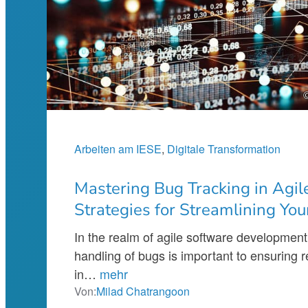
Arbeiten am IESE
, 
Digitale Transformation
Mastering Bug Tracking in Agile
Strategies for Streamlining Yo
In the realm of agile software development,
handling of bugs is important to ensuring r
in…
mehr
Von:
Milad Chatrangoon