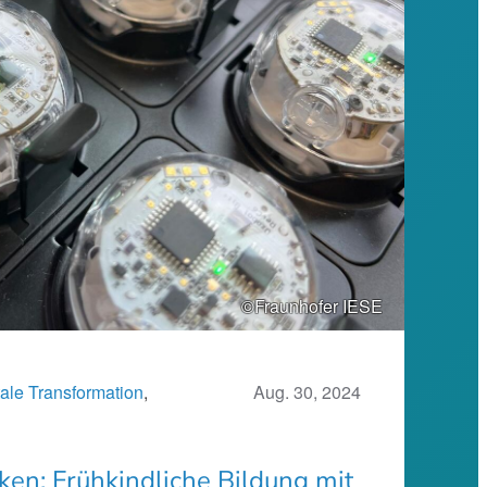
©Fraunhofer IESE
tale Transformation
, 
Aug. 30, 2024
en: Frühkindliche Bildung mit