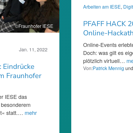
Arbeiten am IESE
, 
Digi
PFAFF HACK 20
©Fraunhofer IESE
Online-Hackat
Online-Events erlebt
Jan. 11, 2022
Doch: was gilt es ei
plötzlich virtuell…
me
: Eindrücke
Von:
Patrick Mennig
un
m Fraunhofer
fer IESE das
t besonderem
t« statt.…
mehr