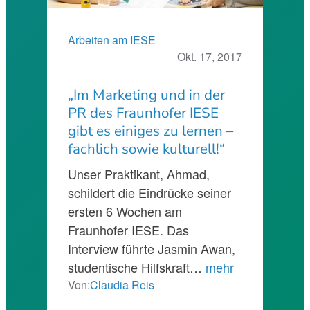
Arbeiten am IESE
Okt. 17, 2017
„Im Marketing und in der
PR des Fraunhofer IESE
gibt es einiges zu lernen –
fachlich sowie kulturell!“
Unser Praktikant, Ahmad,
schildert die Eindrücke seiner
ersten 6 Wochen am
Fraunhofer IESE. Das
Interview führte Jasmin Awan,
studentische Hilfskraft…
mehr
Von:
Claudia Reis