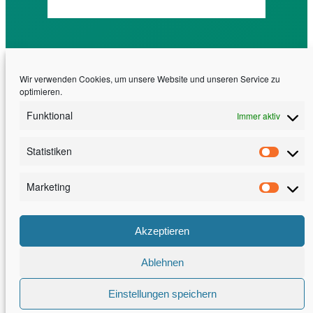
Wir verwenden Cookies, um unsere Website und unseren Service zu
optimieren.
Funktional
Immer aktiv
Statistiken
Erfahrung. Effizienz. Exzellenz
Statis
30 Jahre Software Engineering am Fraunhofer
Marketing
Marke
IESE
Akzeptieren
LinkedIn
Facebook
YouTube
Ablehnen
Impressum
Datenschutz
Kontakt
Einstellungen speichern