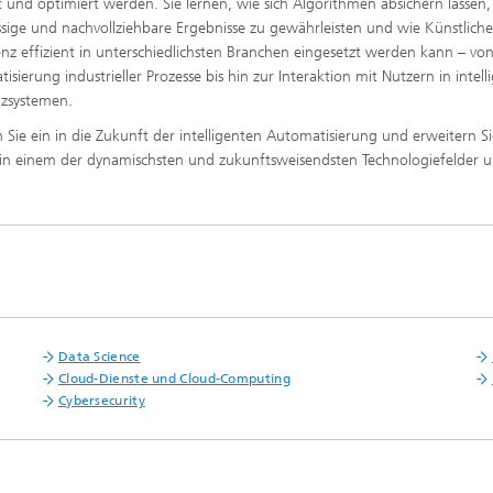
rt und optimiert werden. Sie lernen, wie sich Algorithmen absichern lassen
ssige und nachvollziehbare Ergebnisse zu gewährleisten und wie Künstliche
genz effizient in unterschiedlichsten Branchen eingesetzt werden kann – vo
isierung industrieller Prozesse bis hin zur Interaktion mit Nutzern in intell
nzsystemen.
 Sie ein in die Zukunft der intelligenten Automatisierung und erweitern Si
in einem der dynamischsten und zukunftsweisendsten Technologiefelder u
Data Science
Cloud-Dienste und Cloud-Computing
Cybersecurity