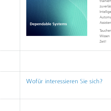
trainie
zuverlä
Intelli
Automat
Assiste
Tauchen
Wissen 
Zeit!
Wofür interessieren Sie sich?