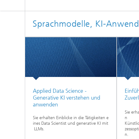
Sprachmodelle, KI-Anwend
Applied Data Science -
Einfü
Generative KI verstehen und
Zuver
anwenden
Sie erh
Sie erhalten Einblicke in die Tätigkeiten e
n
ines Data Scientist und generative KI mit
Künstli
LLMs.
zessop
n.