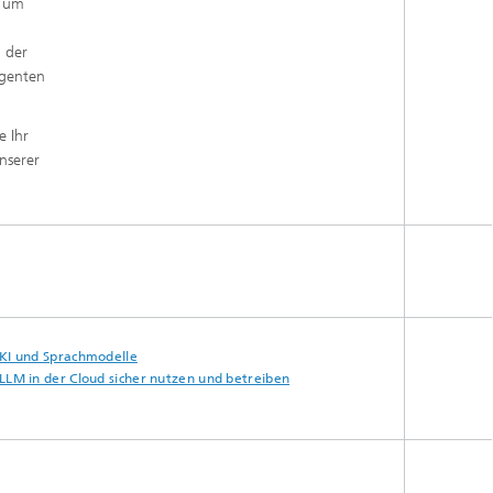
, um
n der
igenten
e Ihr
nserer
KI und Sprachmodelle
LLM in der Cloud sicher nutzen und betreiben