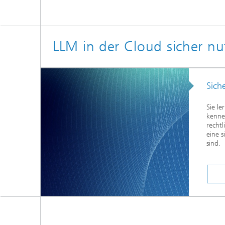
LLM in der Cloud sicher n
Sich
Sie l
kenne
recht
eine 
sind.