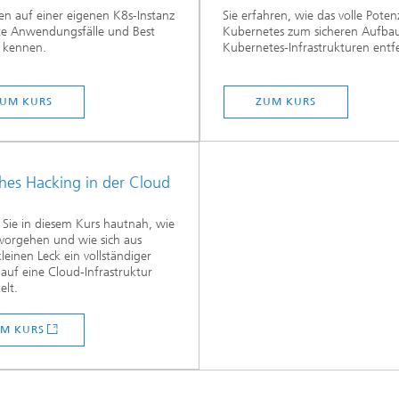
nen auf einer eigenen K8s-Instanz
Sie erfahren, wie das volle Poten
te Anwendungsfälle und Best
Kubernetes zum sicheren Aufba
s kennen.
Kubernetes-Infrastrukturen entfes
UM KURS
ZUM KURS
ches Hacking in der Cloud
 Sie in diesem Kurs hautnah, wie
vorgehen und wie sich aus
leinen Leck ein vollständiger
 auf eine Cloud-Infrastruktur
elt.
M KURS