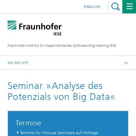
ENGLISH
Fraunhofer-Institut für Experimentelles Software Engineering IESE
Wo bin ich?
Startseite
Seminar »Analyse des
Seminare
Potenzials von Big Data«
Termine
Termine für Inhouse Seminare auf Anfrage