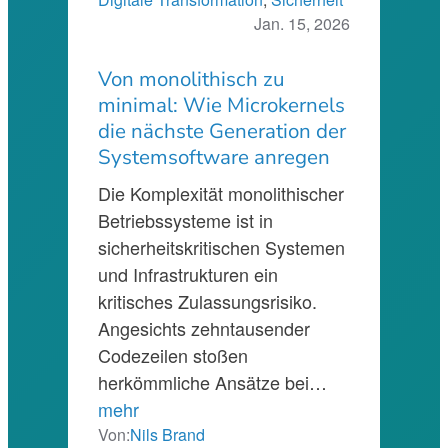
Jan. 15, 2026
Von monolithisch zu
minimal: Wie Microkernels
die nächste Generation der
Systemsoftware anregen
Die Komplexität monolithischer
Betriebssysteme ist in
sicherheitskritischen Systemen
und Infrastrukturen ein
kritisches Zulassungsrisiko.
Angesichts zehntausender
Codezeilen stoßen
herkömmliche Ansätze bei…
mehr
Von:
Nils Brand