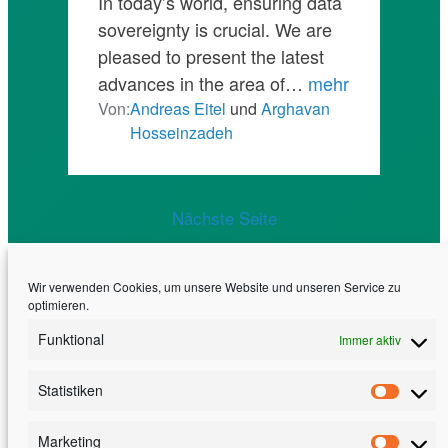
In today’s world, ensuring data
sovereignty is crucial. We are
pleased to present the latest
advances in the area of…
mehr
Von:
Andreas Eitel
und
Arghavan
Hosseinzadeh
Nächste Seite
Wir verwenden Cookies, um unsere Website und unseren Service zu
optimieren.
Funktional
Immer aktiv
Statistiken
Erfahrung. Effizienz. Exzellenz
Statis
30 Jahre Software Engineering am Fraunhofer
Marketing