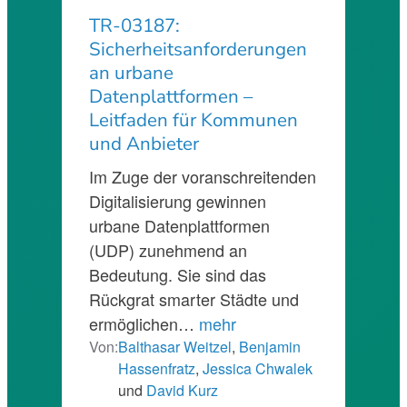
TR-03187:
Sicherheitsanforderungen
an urbane
Datenplattformen –
Leitfaden für Kommunen
und Anbieter
Im Zuge der voranschreitenden
Digitalisierung gewinnen
urbane Datenplattformen
(UDP) zunehmend an
Bedeutung. Sie sind das
Rückgrat smarter Städte und
ermöglichen…
mehr
Von:
Balthasar Weitzel
,
Benjamin
Hassenfratz
,
Jessica Chwalek
und
David Kurz