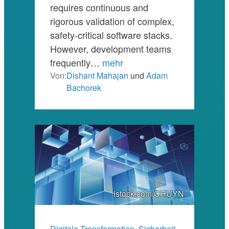
requires continuous and
rigorous validation of complex,
safety-critical software stacks.
However, development teams
frequently…
mehr
Von:
Dishant Mahajan
und
Adam
Bachorek
istock.com/CHUYN
Digitale Transformation
, 
Sicherheit