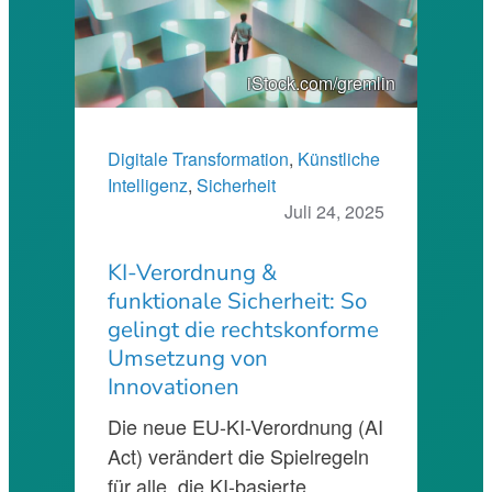
iStock.com/gremlin
Digitale Transformation
, 
Künstliche
Intelligenz
, 
Sicherheit
Juli 24, 2025
KI-Verordnung &
funktionale Sicherheit: So
gelingt die rechtskonforme
Umsetzung von
Innovationen
Die neue EU-KI-Verordnung (AI
Act) verändert die Spielregeln
für alle, die KI-basierte