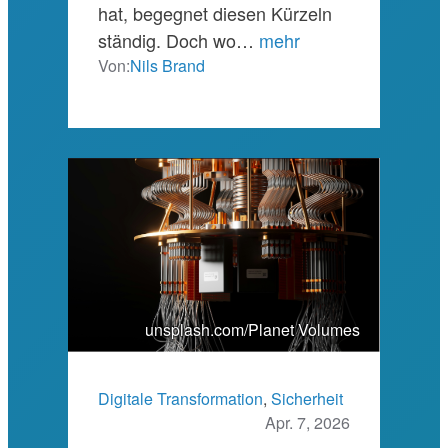
hat, begegnet diesen Kürzeln
ständig. Doch wo…
mehr
Von:
Nils Brand
unsplash.com/Planet Volumes
Digitale Transformation
, 
Sicherheit
Apr. 7, 2026