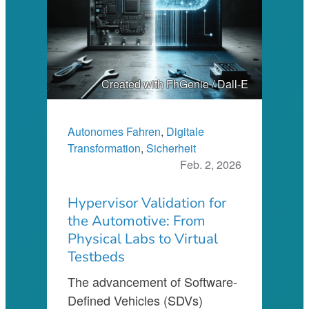
Created with FhGenie / Dall-E
Autonomes Fahren
, 
Digitale
Transformation
, 
Sicherheit
Feb. 2, 2026
Hypervisor Validation for
the Automotive: From
Physical Labs to Virtual
Testbeds
The advancement of Software-
Defined Vehicles (SDVs)