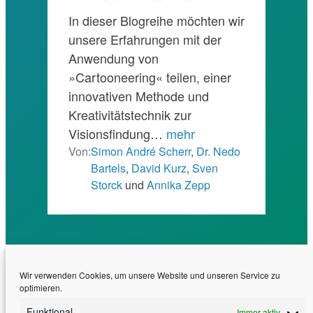
In dieser Blogreihe möchten wir
unsere Erfahrungen mit der
Anwendung von
»Cartooneering« teilen, einer
innovativen Methode und
Kreativitätstechnik zur
Visionsfindung…
mehr
Von:
Simon André Scherr
,
Dr. Nedo
Bartels
,
David Kurz
,
Sven
Storck
und
Annika Zepp
Wir verwenden Cookies, um unsere Website und unseren Service zu
optimieren.
Funktional
Immer aktiv