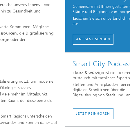
Bereiche unseres Lebens – von
Gemeinsam mit Ihnen gestalten 
s hin zu Gesundheit und
Städte und Regionen von morge
Tauschen Sie sich unverbindlich 
aus.
nswerte Kommunen. Mögliche
essourcen
, die
Digitalisierung
sorge
oder der
ANFRAGE SENDEN
Smart City Podcas
»
kurz & würzig
« ist ein lockere
Austausch mit fachlicher Expertis
gitalisierung nutzt, um moderner
Steffen und Anni plaudern bei 
kologie, soziales
digitalen Schnittchen über die
 viele mehr im Mittelpunkt.
Digitalisierung von Stadt und La
ten Raum, der dieselben Ziele
JETZT REINHÖREN
 Smart Regions unterscheiden
 auseinander und können daher auf