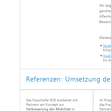
Wir beg
ganzhei
öffentl
Bewert
Weiter
Studi
Erfol
Stud
Ein 
Referenzen: Umsetzung der
Das Fraunhofer IESE erarbeitet mit
Im Proj
Partnern ein Konzept zur
das Fra
Verbesserung der Mobilität
in
Partner