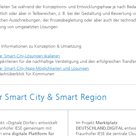
leiten Sie während der Konzeptions- und Entwicklungsphase je nach Beda
tlich oder aber in Teilbereichen, z. B. bei der Gestaltung und Bewertung v
ichen Ausschreibungen, der Prozessbegleitung oder aber auch der technis
ung von umgesetzten Lösungen.
e Informationen zu Konzeption & Umsetzung
e: Smart-City-Lösungen skalieren
gskriterien für die nachhaltige Verstetigung und den erfolgreichen Transfe
ie: Smart-City-Apps-Möglichkeiten und Lösungen
Marktüberblick für Kommunen
 Smart City & Smart Region
ekt »Digitale Dörfer« entwickelt
Im Projekt
Marktplatz
unhofer IESE gemeinsam mit
DEUTSCHLAND.DIGITAL
entwic
n eine
digitale Plattform für
Fraunhofer IESE die zentrale Clo