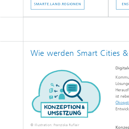
SMARTE.LAND.REGIONEN
ENS
Wie werden Smart Cities &
Digita
Kommune
Lösunge
Herausf
ist neb
Ökosys
Entwick
© Illustration: Franziska Ruflair
Konzep