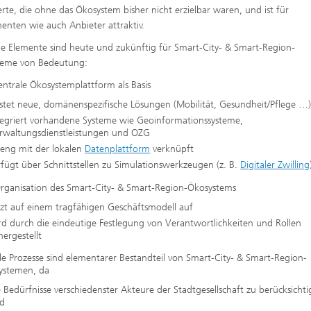
te, die ohne das Ökosystem bisher nicht erzielbar waren, und ist für
nten wie auch Anbieter attraktiv.
e Elemente sind heute und zukünftig für Smart-City- & Smart-Region-
teme von Bedeutung:
entrale Ökosystemplattform als Basis
stet neue, domänenspezifische Lösungen (Mobilität, Gesundheit/Pflege …
tegriert vorhandene Systeme wie Geoinformationssysteme,
rwaltungsdienstleistungen und OZG
t eng mit der lokalen
Datenplattform
verknüpft
rfügt über Schnittstellen zu Simulationswerkzeugen (z. B.
Digitaler Zwilling
Organisation des Smart-City- & Smart-Region-Ökosystems
tzt auf einem tragfähigen Geschäftsmodell auf
rd durch die eindeutige Festlegung von Verantwortlichkeiten und Rollen
hergestellt
le Prozesse sind elementarer Bestandteil von Smart-City- & Smart-Region-
ystemen, da
e Bedürfnisse verschiedenster Akteure der Stadtgesellschaft zu berücksicht
nd