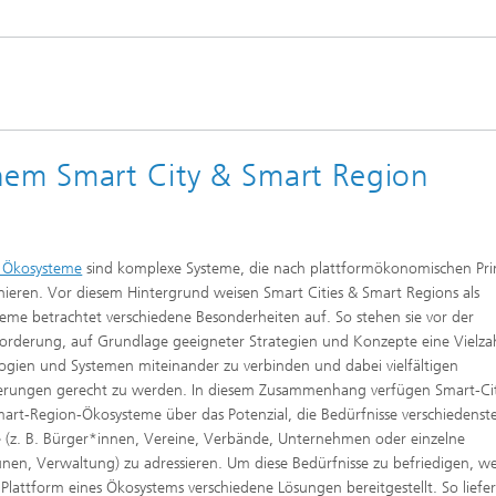
nem Smart City & Smart Region
e Ökosysteme
sind komplexe Systeme, die nach plattformökonomischen Pri
nieren. Vor diesem Hintergrund weisen Smart Cities & Smart Regions als
eme betrachtet verschiedene Besonderheiten auf. So stehen sie vor der
orderung, auf Grundlage geeigneter Strategien und Konzepte eine Vielza
ogien und Systemen miteinander zu verbinden und dabei vielfältigen
erungen gerecht zu werden. In diesem Zusammenhang verfügen Smart-Ci
art-Region-Ökosysteme über das Potenzial, die Bedürfnisse verschiedenst
 (z. B. Bürger*innen, Vereine, Verbände, Unternehmen oder einzelne
n, Verwaltung) zu adressieren. Um diese Bedürfnisse zu befriedigen, w
 Plattform eines Ökosystems verschiedene Lösungen bereitgestellt. So liefer