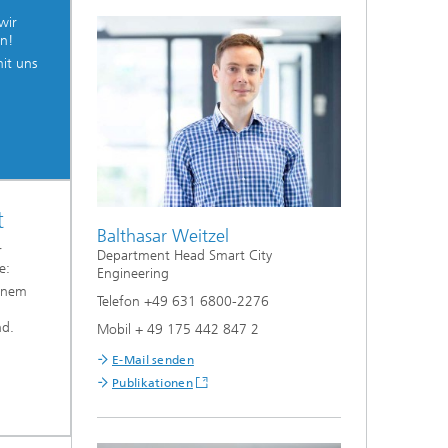
wir
n!
mit uns
t
Balthasar Weitzel
r
Department Head Smart City
e:
Engineering
einem
Telefon +49 631 6800-2276
nd.
Mobil + 49 175 442 847 2
E-Mail senden
Publikationen