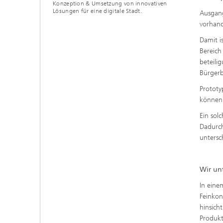
Konzeption & Umsetzung von innovativen
Lösungen für eine digitale Stadt.
Ausgang
vorhand
Damit i
Bereich
beteili
Bürgerb
Prototy
können 
Ein sol
Dadurch
untersc
Wir un
In eine
Feinkon
hinsich
Produkt