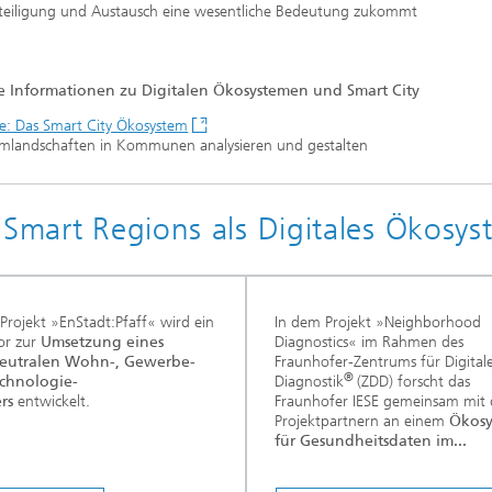
teiligung und Austausch eine wesentliche Bedeutung zukommt
e Informationen zu Digitalen Ökosystemen und Smart City
ie: Das Smart City Ökosystem
emlandschaften in Kommunen analysieren und gestalten
 Smart Regions als Digitales Ökosys
Projekt »EnStadt:Pfaff« wird ein
In dem Projekt »Neighborhood
or zur
Umsetzung eines
Diagnostics« im Rahmen des
eutralen Wohn-, Gewerbe-
Fraunhofer-Zentrums für Digital
®
chnologie-
Diagnostik
(ZDD) forscht das
ers
entwickelt.
Fraunhofer IESE gemeinsam mit
Projektpartnern an einem
Ökosy
für Gesundheitsdaten im...