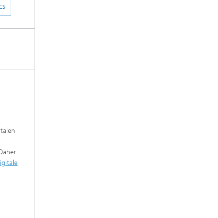
CS
talen
 Daher
igitale