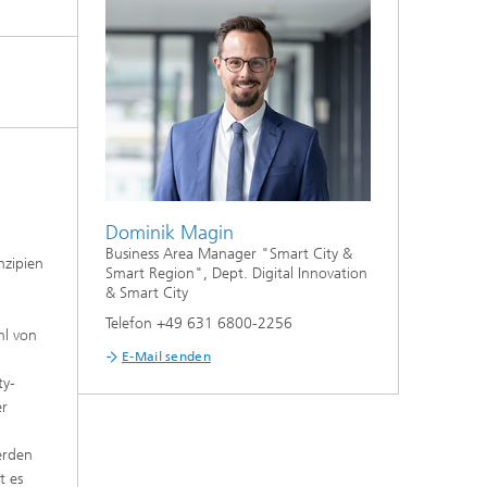
Dominik Magin
Business Area Manager "Smart City &
nzipien
Smart Region", Dept. Digital Innovation
& Smart City
Telefon +49 631 6800-2256
hl von
E-Mail senden
ty-
er
erden
t es