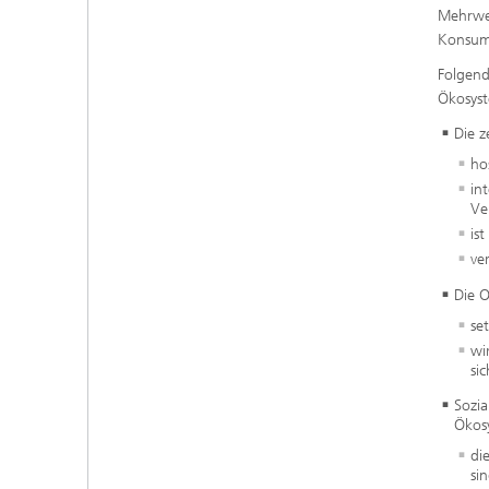
Mehrwer
Konsume
Folgend
Ökosys
Die z
ho
in
Ve
is
ve
Die 
se
wi
sic
Sozia
Ökos
di
si