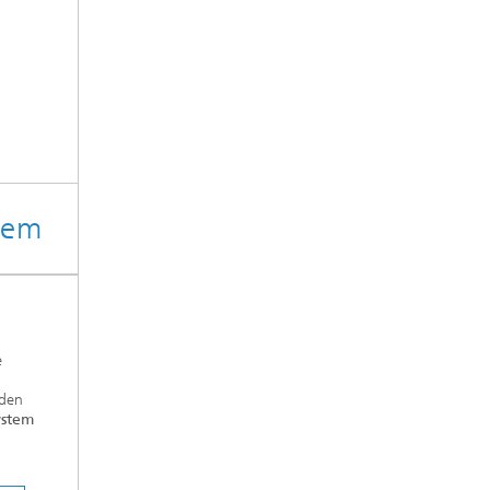
tem
e
 den
stem