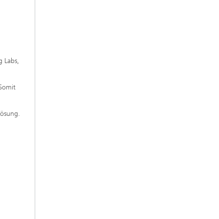
m
g Labs,
Somit
Lösung.
r
n