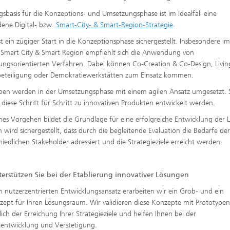
sbasis für die Konzeptions- und Umsetzungsphase ist im Idealfall eine
ene Digital- bzw.
Smart-City- & Smart-Region-Strategie
.
st ein zügiger Start in die Konzeptionsphase sichergestellt. Insbesondere i
 Smart City & Smart Region empfiehlt sich die Anwendung von
gungsorientierten Verfahren. Dabei können Co-Creation & Co-Design, Livin
eteiligung oder Demokratiewerkstätten zum Einsatz kommen.
pen werden in der Umsetzungsphase mit einem agilen Ansatz umgesetzt. 
diese Schritt für Schritt zu innovativen Produkten entwickelt werden.
ches Vorgehen bildet die Grundlage für eine erfolgreiche Entwicklung der 
 wird sichergestellt, dass durch die begleitende Evaluation die Bedarfe de
hiedlichen Stakeholder adressiert und die Strategieziele erreicht werden.
terstützen Sie bei der Etablierung innovativer Lösungen
m nutzerzentrierten Entwicklungsansatz erarbeiten wir ein Grob- und ein
zept für Ihren Lösungsraum. Wir validieren diese Konzepte mit Prototype
tlich der Erreichung Ihrer Strategieziele und helfen Ihnen bei der
entwicklung und Verstetigung.