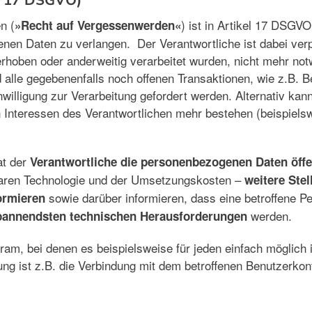
el 17 DSGVO)
n (
) ist in Artikel 17 DSGVO
»Recht auf Vergessenwerden«
en Daten zu verlangen. Der Verantwortliche ist dabei verpf
rhoben oder anderweitig verarbeitet wurden, nicht mehr notw
 alle gegebenenfalls noch offenen Transaktionen, wie z.B. 
illigung zur Verarbeitung gefordert werden. Alternativ kan
n Interessen des Verantwortlichen mehr bestehen (beispiels
t der
Verantwortliche die personenbezogenen Daten öffe
baren Technologie und der Umsetzungskosten –
weitere Ste
sowie darüber informieren, dass eine betroffene P
ormieren
werden.
pannendsten technischen Herausforderungen
am, bei denen es beispielsweise für jeden einfach möglich 
ng ist z.B. die Verbindung mit dem betroffenen Benutzerkonto