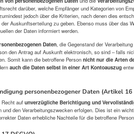
und die
en von personenbezogenen Daten
Verarbeitungsz
ftsrecht darüber, welche Empfänger und Kategorien von Em
zumindest jedoch über die Kriterien, nach denen dies entsch
i der Auskunftserteilung zu geben. Ebenso muss über das W
uellen der Daten informiert werden.
, die Gegenstand der Verarbeitung
ersonenbezogenen Daten
erson den Antrag auf Auskunft elektronisch, so sind – falls 
en. Somit kann die betroffene Person
nicht nur die Arten d
ndern
entw
auch die Daten selbst in einer Art Kontoauszug
tändigung personenbezogener Daten (Artikel 1
s Recht auf
unverzügliche Berichtigung und Vervollständ
 und den Verarbeitungszwecken erfolgen. Dies ist ein wichti
rrekter Daten erhebliche Nachteile für die betroffene Perso