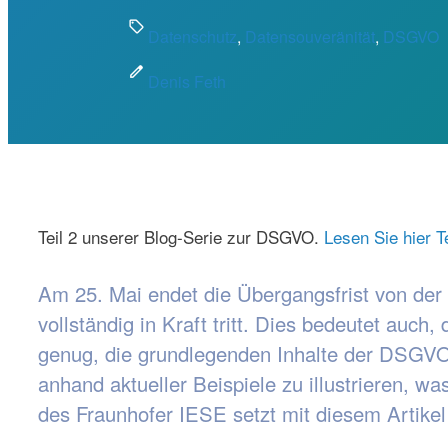
sell
Datenschutz
, 
Datensouveränität
, 
DSGVO
edit
Denis Feth
Teil 2 unserer Blog-Serie zur DSGVO.
Lesen Sie hier Te
Am 25. Mai endet die Übergangsfrist von de
vollständig in Kraft tritt. Dies bedeutet au
genug, die grundlegenden Inhalte der DSGVO 
anhand aktueller Beispiele zu illustrieren, 
des Fraunhofer IESE setzt mit diesem Artikel 