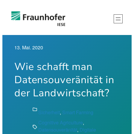
Zum
Inhalt
springen
13. Mai. 2020
Wie schafft man
Datensouveränität in
der Landwirtschaft?
folder
Sicherheit
, 
Smart Farming
Cognitive Agriculture
, 
sell
Datensouveränität
, 
Digitale