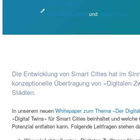
Smart Cities
edit
Anne-Marie Kilpert
und
Steffen Hess
Die Entwicklung von Smart Cities hat im Sin
konzeptionelle Übertragung von »Digitalen Z
Städten.
In unserem neuen
Whitepaper zum Thema »Der Digitale
»Digital Twins« für Smart Cities beinhaltet und welc
Potenzial entfalten kann. Folgende Leitfragen stehen d