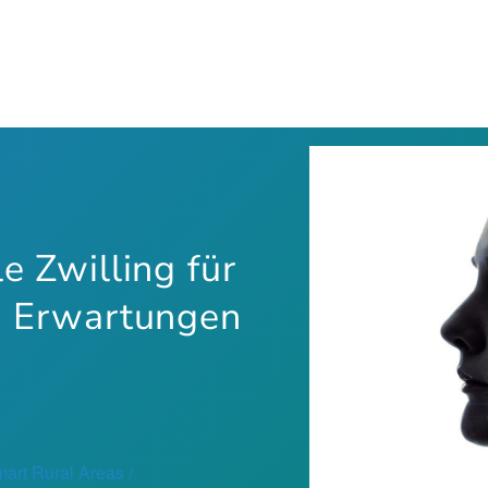
e Zwilling für
n Erwartungen
n
art Rural Areas /