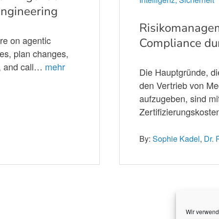
Engineering
Risikomanagem
re on agentic
Compliance dur
ies, plan changes,
ut, and call…
mehr
Die Hauptgründe, d
den Vertrieb von M
aufzugeben, sind mi
Zertifizierungskos
By:
Sophie Kadel
,
Dr.
Wir verwend