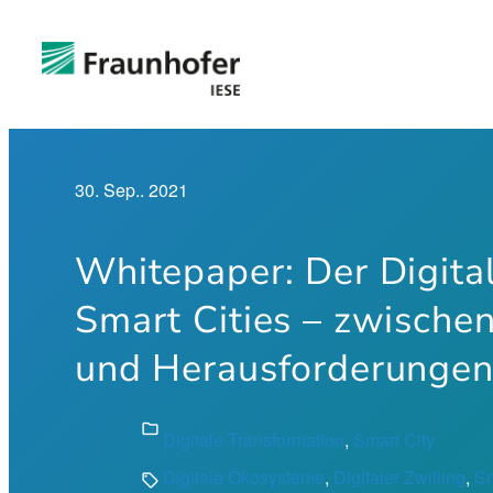
Zum
Inhalt
springen
30. Sep.. 2021
Whitepaper: Der Digital
Smart Cities – zwische
und Herausforderunge
folder
Digitale Transformation
, 
Smart City
Digitale Ökosysteme
, 
Digitaler Zwilling
, 
Sm
sell