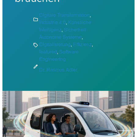
Digitale Transformation
, 
folder
Industrie 4.0
, 
Künstliche
Intelligenz
, 
Sicherheit
Autonome Systeme
, 
Digitalisierung
, 
Effizienz
, 
sell
featured
, 
Software
Engineering
edit
Dr. Rasmus Adler