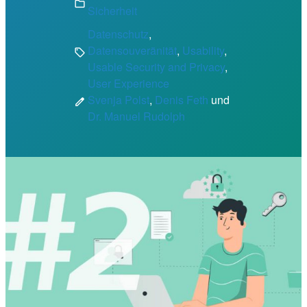
folder
Sicherheit
Datenschutz
, 
Datensouveränität
, 
Usability
, 
sell
Usable Security and Privacy
, 
User Experience
Svenja Polst
,
Denis Feth
und
edit
Dr. Manuel Rudolph