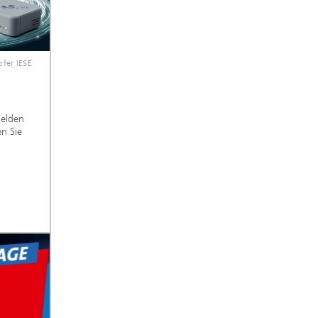
fer IESE
elden
en Sie