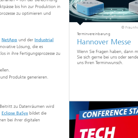
ktpässe bis hin zur Produktion in
prozesse zu optimieren und
© Fraunho
Terminvereinbarung
t
NetApp
und der
Industrial
Hannover Messe
novative Lösung, die es
Wenn Sie Fragen haben, dann m
s in ihre Fertigungsprozesse zu
Sie sich gerne bei uns oder send
uns Ihren Terminwunsch.
ellen.
e und Produkte generieren.
Beitritt zu Datenräumen wird
.
Eclipse BaSyx
bildet die
en bei ihrer digitalen