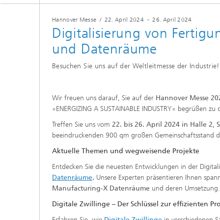
Hannover Messe
/
22. April 2024
-
26. April 2024
Digitalisierung von Fertig
und Datenräume
Besuchen Sie uns auf der Weltleitmesse der Industrie!
Wir freuen uns darauf, Sie auf der
Hannover Messe 20
»ENERGIZING A SUSTAINABLE INDUSTRY« begrüßen zu d
Treffen Sie uns vom
22. bis 26. April 2024 in Halle 2,
beeindruckenden 900 qm großen Gemeinschaftsstand der
Aktuelle Themen und wegweisende Projekte
Entdecken Sie die neuesten Entwicklungen in der Digital
Datenräume
.
Unsere Experten präsentieren Ihnen spann
Manufacturing-X Datenräume
und deren Umsetzung.
Digitale Zwillinge – Der Schlüssel zur effizienten P
Erfahren Sie, wie
Digitale Zwillinge
in verschiedenen S