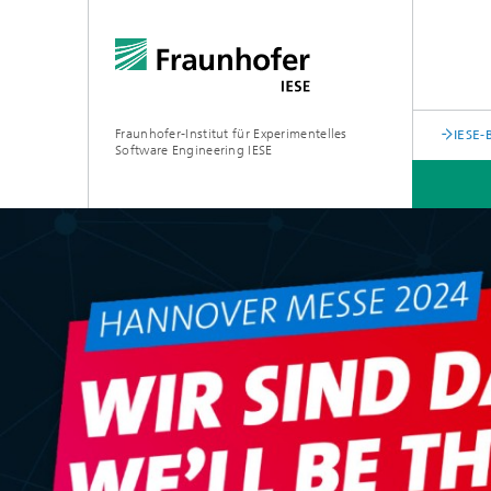
Fraunhofer-Institut für Experimentelles
IESE-
Software Engineering IESE