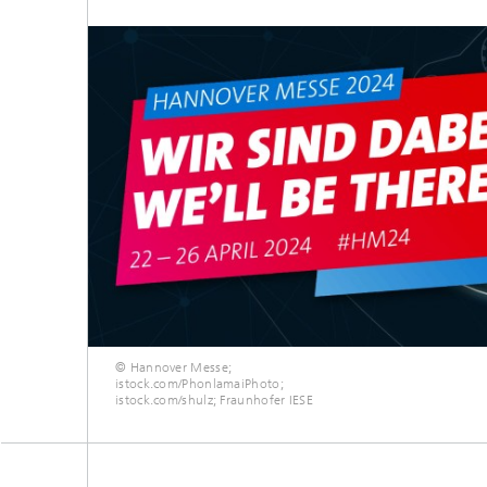
© Hannover Messe;
istock.com/PhonlamaiPhoto;
istock.com/shulz; Fraunhofer IESE