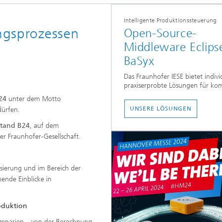
Intelligente Produktionssteuerung
ungsprozessen
Open-Source-
Middleware Eclips
BaSyx
Das Fraunhofer IESE bietet indivi
praxiserprobte Lösungen für ko
...
24
unter dem Motto
UNSERE LÖSUNGEN
ürfen.
 Stand B24
, auf dem
 Fraunhofer-Gesellschaft.
isierung und im Bereich der
ende Einblicke in
roduktion
zenarien – von der Berechnung