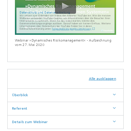
Datenschutz und Datenverarbeitung
Wir setzen zum Einbinden von Videos den Anbieter YouTube ein. Wie die meisten
Websites verwendet YouTube Cookies, um Informationen über die Besucher ihrer
Internetseite zu sammeln. Wenn Sie das Video starten, könnte dies
Datenverarbeitungsvorgänge auslösen. Darauf haben wir keinen Einfluss. Weitere
Informationen über Datenschutz bei YouTube finden Sie in deren
Datenschutzerklärung unter:
https://policies.google.com/privacy
Webinar »Dynamisches Risikomanagement« - Aufzeichnung
vom 27. Mai 2020
Alle ausklappen
Überblick
Referent
Details zum Webinar