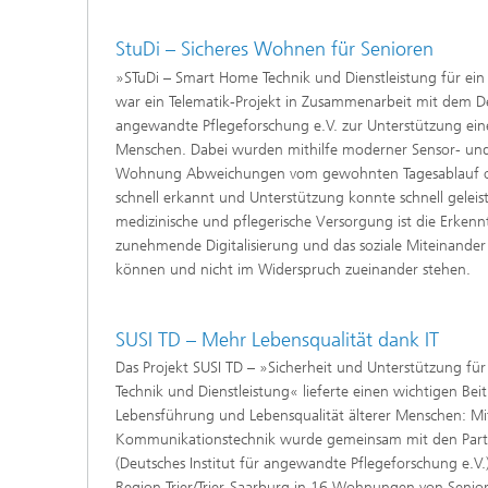
StuDi – Sicheres Wohnen für Senioren
»STuDi – Smart Home Technik und Dienstleistung für ei
war ein Telematik-Projekt in Zusammenarbeit mit dem De
angewandte Pflegeforschung e.V. zur Unterstützung eine
Menschen. Dabei wurden mithilfe moderner Sensor- un
Wohnung Abweichungen vom gewohnten Tagesablauf oder
schnell erkannt und Unterstützung konnte schnell geleis
medizinische und pflegerische Versorgung ist die Erkennt
zunehmende Digitalisierung und das soziale Miteinander 
können und nicht im Widerspruch zueinander stehen.
SUSI TD – Mehr Lebensqualität dank IT
Das Projekt SUSI TD – »Sicherheit und Unterstützung für
Technik und Dienstleistung« lieferte einen wichtigen Beit
Lebensführung und Lebensqualität älterer Menschen: Mi
Kommunikationstechnik wurde gemeinsam mit den Part
(Deutsches Institut für angewandte Pflegeforschung e.V.)
Region Trier/Trier-Saarburg in 16 Wohnungen von Senio