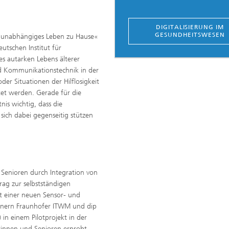
DIGITALISIERUNG IM
GESUNDHEITSWESEN
n unabhängiges Leben zu Hause«
utschen Institut für
s autarken Lebens älterer
d Kommunikationstechnik in der
 Situationen der Hilflosigkeit
tet werden. Gerade für die
nis wichtig, dass die
sich dabei gegenseitig stützen
 Senioren durch Integration von
rag zur selbstständigen
t einer neuen Sensor- und
nern Fraunhofer ITWM und dip
 in einem Pilotprojekt in der
rinnen und Senioren erprobt,