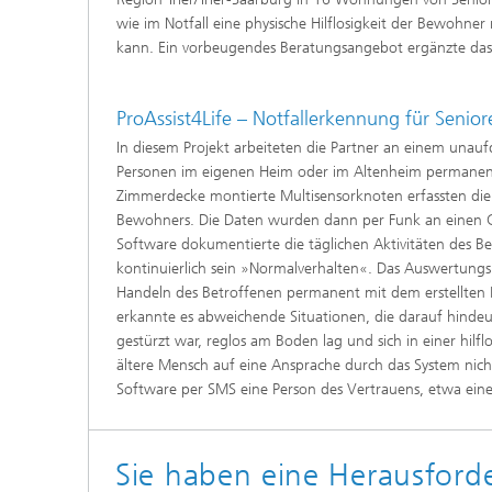
wie im Notfall eine physische Hilflosigkeit der Bewohner
kann. Ein vorbeugendes Beratungsangebot ergänzte das 
ProAssist4Life – Notfallerkennung für Senior
In diesem Projekt arbeiteten die Partner an einem unaufd
Personen im eigenen Heim oder im Altenheim permanent
Zimmerdecke montierte Multisensorknoten erfassten di
Bewohners. Die Daten wurden dann per Funk an einen C
Software dokumentierte die täglichen Aktivitäten des B
kontinuierlich sein »Normalverhalten«. Das Auswertungs
Handeln des Betroffenen permanent mit dem erstellten 
erkannte es abweichende Situationen, die darauf hindeu
gestürzt war, reglos am Boden lag und sich in einer hil
ältere Mensch auf eine Ansprache durch das System nicht
Software per SMS eine Person des Vertrauens, etwa ein
Sie haben eine Herausford