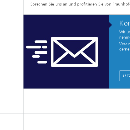
Sprechen Sie uns an und profitieren Sie von Fraunhofe
Kon
Wir u
nehme
Verei
gerne 
JE