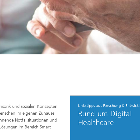
Linkstipps aus Forschung & Entwick
ensorik und sozialen Konzepten
Rund um Digital
 Menschen im eigenen Zuhause.
nnende Notfallsituationen und
Healthcare
r Lösungen im Bereich Smart