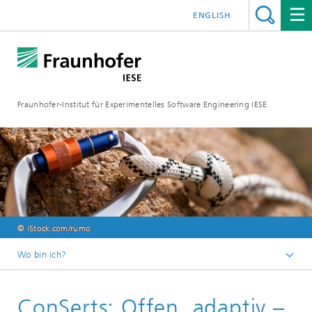
ENGLISH
Fraunhofer-Institut für Experimentelles Software Engineering IESE
© iStock.com/rumo
Wo bin ich?
Startseite
ConSerts: Offen, adaptiv –
Funktionale Sicherheit