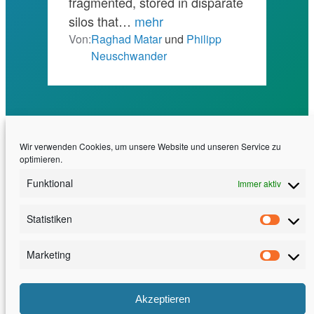
fragmented, stored in disparate
silos that…
mehr
Von:
Raghad Matar
und
Philipp
Neuschwander
Wir verwenden Cookies, um unsere Website und unseren Service zu
optimieren.
Funktional
Immer aktiv
Statistiken
Erfahrung. Effizienz. Exzellenz
Statis
30 Jahre Software Engineering am Fraunhofer
Marketing
Marke
IESE
Akzeptieren
LinkedIn
Facebook
YouTube