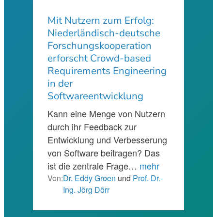
Mit Nutzern zum Erfolg:
Niederländisch-deutsche
Forschungskooperation
erforscht Crowd-based
Requirements Engineering
in der
Softwareentwicklung
Kann eine Menge von Nutzern
durch ihr Feedback zur
Entwicklung und Verbesserung
von Software beitragen? Das
ist die zentrale Frage…
mehr
Von:
Dr. Eddy Groen
und
Prof. Dr.-
Ing. Jörg Dörr