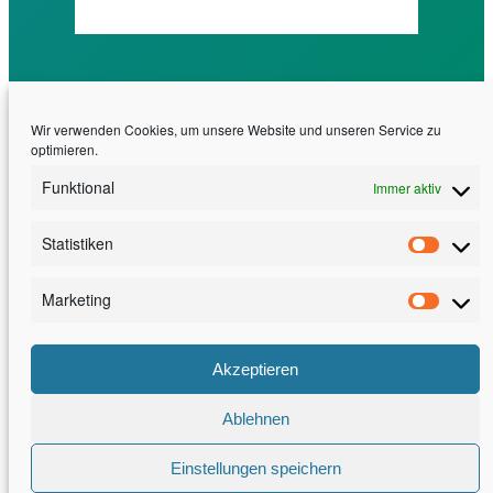
Wir verwenden Cookies, um unsere Website und unseren Service zu
optimieren.
Funktional
Immer aktiv
Statistiken
Erfahrung. Effizienz. Exzellenz
Statis
30 Jahre Software Engineering am Fraunhofer
Marketing
Marke
IESE
Akzeptieren
LinkedIn
Facebook
YouTube
Ablehnen
Impressum
Datenschutz
Kontakt
Einstellungen speichern