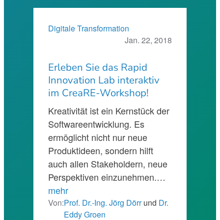
Digitale Transformation
Jan. 22, 2018
Erleben Sie das Rapid
Innovation Lab interaktiv
im CreaRE-Workshop!
Kreativität ist ein Kernstück der
Softwareentwicklung. Es
ermöglicht nicht nur neue
Produktideen, sondern hilft
auch allen Stakeholdern, neue
Perspektiven einzunehmen.…
mehr
Von:
Prof. Dr.-Ing. Jörg Dörr
und
Dr.
Eddy Groen