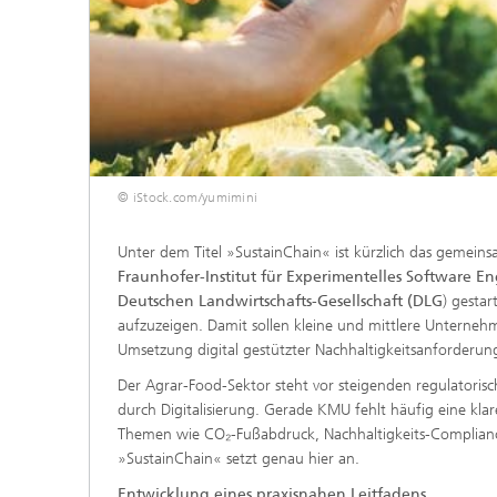
© iStock.com/yumimini
Unter dem Titel »SustainChain« ist kürzlich das gemein
Fraunhofer-Institut für Experimentelles Software E
Deutschen Landwirtschafts-Gesellschaft (DLG
) gestar
aufzuzeigen. Damit sollen kleine und mittlere Unterne
Umsetzung digital gestützter Nachhaltigkeitsanforder
Der Agrar-Food-Sektor steht vor steigenden regulato
durch Digitalisierung. Gerade KMU fehlt häufig eine kl
Themen wie CO₂-Fußabdruck, Nachhaltigkeits-Compliance 
»SustainChain« setzt genau hier an.
Entwicklung eines praxisnahen Leitfadens