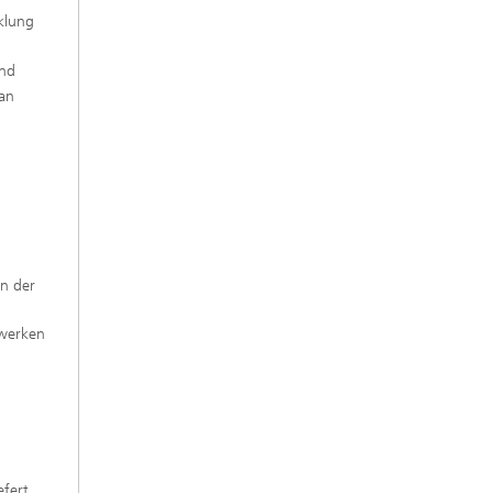
klung
und
 an
in der
zwerken
efert