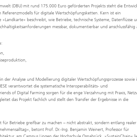
Umwelt (DBU)
mit rund 175.000 Euro geförderten Projekts steht die Entwic
 Referenzmodells für digitale Wertschöpfungsketten. Kern ist ein
ale »Landkarte« beschreibt, wie Betriebe, technische Systeme, Datenflüsse 
chhaltigkeitsanforderungen messbar, dokumentierbar und anschlussfähig
e:
on,
seproduktion,
n der Analyse und Modellierung digitaler Wertschöpfungsprozesse sowie 
SE verantwortet die systematische Interoperabilitäts- und
iends of Digital Farming sorgen für die enge Verzahnung mit Praxis, Net
et das Projekt fachlich und stellt den Transfer der Ergebnisse in die
it für Betriebe greifbar zu machen – nicht abstrakt, sondern entlang realer
ehmensalltag«, betont Prof. Dr.-Ing. Benjamin Weinert, Professor für
hitektur, am Campus Lingen der Hochschule Osnabrück. »SustainChain« li