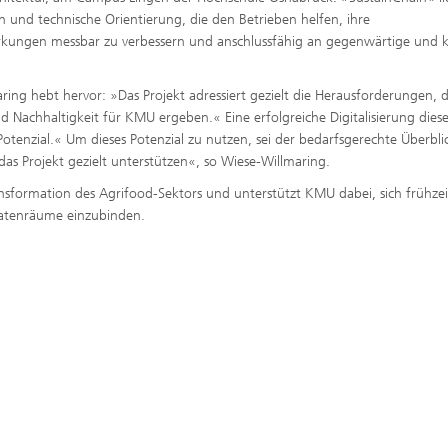
 und technische Orientierung, die den Betrieben helfen, ihre
irkungen messbar zu verbessern und anschlussfähig an gegenwärtige und 
ing hebt hervor: »Das Projekt adressiert gezielt die Herausforderungen, d
d Nachhaltigkeit für KMU ergeben.« Eine erfolgreiche Digitalisierung diese
tenzial.« Um dieses Potenzial zu nutzen, sei der bedarfsgerechte Überbli
das Projekt gezielt unterstützen«, so Wiese-Willmaring.
ransformation des Agrifood-Sektors und unterstützt KMU dabei, sich frühze
Datenräume einzubinden.