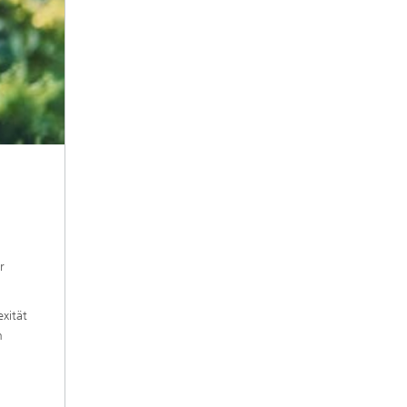
r
xität
m