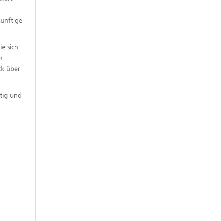
künftige
ie sich
r
ck über
itig und