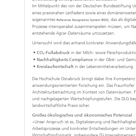
Im Mittelpunkt des von der Deutschen Bundesstiftung 
eines praxisnahen Leitfadens sowie eines domänenweiten
sogenanntes
, das als digit
Reference Designation System (RDS)
Prozesse interoperabel zusammenspielen müssen, um Na
entstehende Agrar-Datenräume umzusetzen.
Untersucht wird dies anhand konkreter Anwendungsfäll
CO₂-Fußabdruck
in der Milch- sowie Fleischprodukti
Nachhaltigkeits-Compliance
in der Obst- und Gemü
Kreislaufwirtschaft
in der Lebensmittelverarbeitung.
Die Hochschule Osnabrück bringt dabei ihre Kompetenz i
anwendungsorientierten Forschung ein. Das Fraunhofer IE
Architekturbetrachtung im Kontext von Datenräumen. Fr
und nachgelagerten Wertschöpfungsstufen. Die DLG begleit
landwirtschaftliche Praxis sicher.
Großes ökologisches und ökonomisches Potenzial
»Unser Anspruch ist es, Digitalisierung und Nachhaltigke
Arbeitsprozesse und konkreter Entscheidungen im Untern
Wirtschaftsinformatik, insbesondere IT-Unternehmensarc