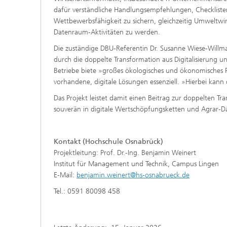
dafür verständliche Handlungsempfehlungen, Checklisten
Wettbewerbsfähigkeit zu sichern, gleichzeitig Umweltw
Datenraum-Aktivitäten zu werden.
Die zuständige DBU-Referentin Dr. Susanne Wiese-Willmar
durch die doppelte Transformation aus Digitalisierung un
Betriebe biete »großes ökologisches und ökonomisches Po
vorhandene, digitale Lösungen essenziell. »Hierbei kann 
Das Projekt leistet damit einen Beitrag zur doppelten T
souverän in digitale Wertschöpfungsketten und Agrar-
Kontakt (Hochschule Osnabrück)
Projektleitung: Prof. Dr.-Ing. Benjamin Weinert
Institut für Management und Technik, Campus Lingen
E-Mail:
benjamin.weinert@hs-osnabrueck.de
Tel.: 0591 80098 458