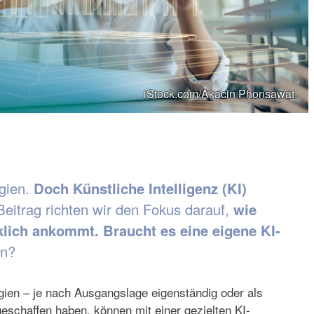
iStock.com/Akacin Phonsawat
egien.
Doch Künstliche Intelligenz (KI)
eitrag richten wir den Fokus darauf,
wie
rklich ankommt.
Braucht es eine eigene KI-
en?
egien – je nach Ausgangslage eigenständig oder als
geschaffen haben, können mit einer gezielten KI-