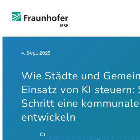
Zum
Inhalt
springen
4. Sep.. 2025
Wie Städte und Gemei
Einsatz von KI steuern: 
Schritt eine kommunale
entwickeln
folder
Digitale Transformation
, 
Künstliche Intelli