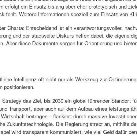
en erfolgt ein Einsatz bislang aber eher prototypisch und zi
ck fehlt. Weitere Informationen speziell zum Einsatz von KI 
 oder Charta: Entscheidend ist ein verantwortungsvoller, na
ung und der stadtweite Diskurs helfen dabei, die eigene dig
en. Aber diese Dokumente sorgen für Orientierung und biete
stliche Intelligenz oft nicht nur als Werkzeug zur Optimierun
n positionieren.
I Strategy
das Ziel, bis 2030 ein global führender Standort f
 und Transport, aber auch auf dem Aufbau eines leistungs
 Wirtschaft beitragen – flankiert durch massive Investitionen
he Zukunftstechnologie. Die Regierung strebt an, mithilfe der
abei wird transparent kommuniziert, wie viel Geld dafür berei