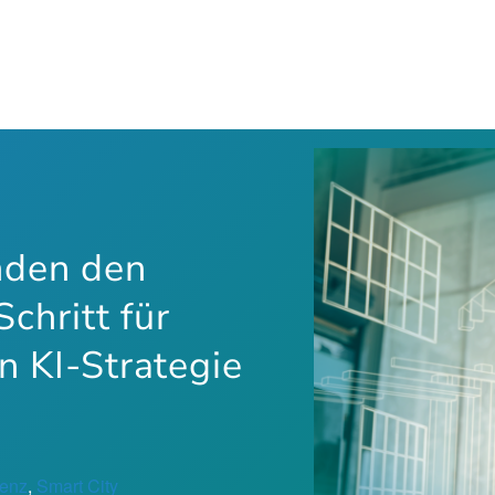
nden den
Schritt für
n KI-Strategie
genz
, 
Smart City