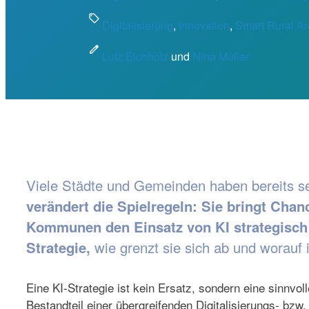
sell
Digitalisierung
, 
Innovation
, 
Smart Rural Ar
edit
Lutz Eichholz
und
Nina Müller
Viele Städte und Gemeinden haben bereits se
verändert die Spielregeln: Sie bringt Cha
Kommunen den Einsatz von KI strategisch
Strategie,
wie grenzt sie sich ab und worauf 
Eine KI-Strategie ist kein Ersatz, sondern eine sinnvo
Bestandteil einer übergreifenden Digitalisierungs- bz