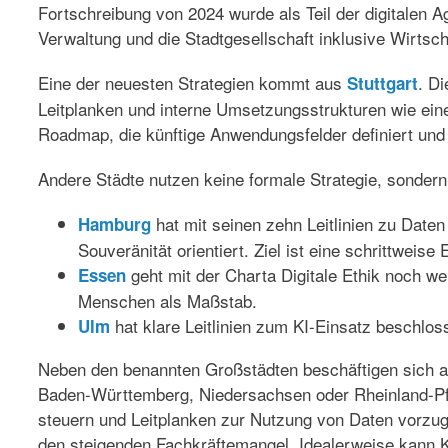
Fortschreibung von 2024 wurde als Teil der digitalen A
Verwaltung und die Stadtgesellschaft inklusive Wirtsc
Eine der neuesten Strategien kommt aus
. D
Stuttgart
Leitplanken und interne Umsetzungsstrukturen wie ei
Roadmap
, die künftige Anwendungsfelder definiert und
Andere Städte
nutzen keine formale Strategie, sondern 
hat mit seinen
zehn Leitlinien zu Daten
Hamburg
Souveränität orientiert. Ziel ist eine schrittweis
geht mit der
Charta Digitale Ethik
noch wei
Essen
Menschen als Maßstab.
hat klare Leitlinien zum KI-Einsatz beschlos
Ulm
Neben den benannten Großstädten beschäftigen sich 
Baden-Württemberg, Niedersachsen oder Rheinland-Pfalz
steuern und Leitplanken zur Nutzung von Daten vorzuge
den steigenden Fachkräftemangel. Idealerweise kann K