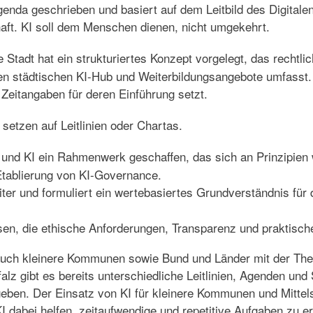
genda geschrieben und basiert auf dem Leitbild des Digitale
haft. KI soll dem Menschen dienen, nicht umgekehrt.
ie Stadt hat ein strukturiertes Konzept vorgelegt, das rech
nen städtischen KI-Hub und Weiterbildungsangebote umfasst
 Zeitangaben für deren Einführung setzt.
setzen auf Leitlinien oder Chartas.
 und KI
ein Rahmenwerk geschaffen, das sich an Prinzipien wi
e Etablierung von KI-Governance.
ter und formuliert ein wertebasiertes Grundverständnis für 
sen, die ethische Anforderungen, Transparenz und praktische
auch kleinere Kommunen sowie Bund und Länder mit der The
 gibt es bereits unterschiedliche Leitlinien, Agenden und
ben. Der Einsatz von KI für kleiner
e
Kommunen und Mittelst
I dabei helfen, zeitaufwendige und repetitive Aufgaben zu 